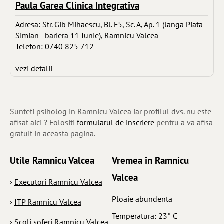
Paula Garea Clinica Integrativa
Adresa: Str. Gib Mihaescu, Bl. F5, Sc. A, Ap. 1 (langa Piata
Simian - bariera 11 Iunie), Ramnicu Valcea
Telefon: 0740 825 712
vezi detalii
Sunteti psiholog in Ramnicu Valcea iar profilul dvs. nu este
afisat aici ? Folositi
formularul de inscriere
pentru a va afisa
gratuit in aceasta pagina.
Utile Ramnicu Valcea
Vremea in Ramnicu
Valcea
›
Executori Ramnicu Valcea
Ploaie abundenta
›
ITP Ramnicu Valcea
Temperatura: 23° C
›
Scoli soferi Ramnicu Valcea