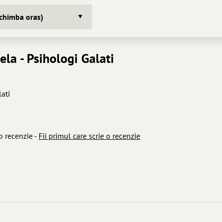
schimba oras)
ela
- Psihologi Galati
lati
o recenzie -
Fii primul care scrie o recenzie